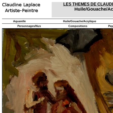
LES THEMES DE CLAUD
Huile/Gouache/Ac
Aquarelle
Huile/Gouache/Acrylique
Personnages/Nus
Compositions
Pay