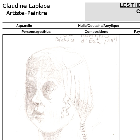
LES TH
C
Aquarelle
Huile/Gouache/Acrylique
Personnages/Nus
Compositions
Pay