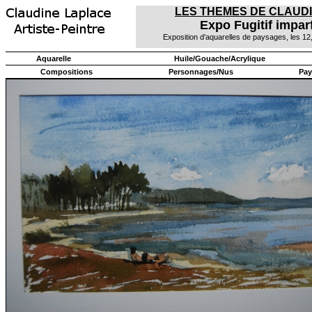
LES THEMES DE CLAUD
Expo Fugitif impar
Exposition d'aquarelles de paysages, les 1
Aquarelle
Huile/Gouache/Acrylique
Compositions
Personnages/Nus
Pay