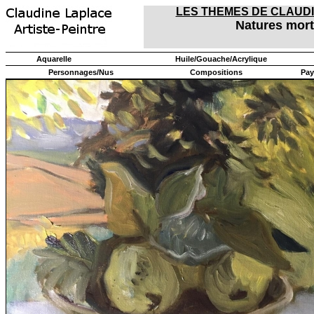
LES THEMES DE CLAUD
Natures mor
Aquarelle
Huile/Gouache/Acrylique
Personnages/Nus
Compositions
Pay