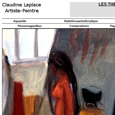
LES TH
Aquarelle
Huile/Gouache/Acrylique
Personnages/Nus
Compositions
Pay