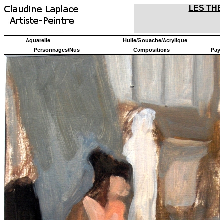
LES TH
Aquarelle
Huile/Gouache/Acrylique
Personnages/Nus
Compositions
Pay