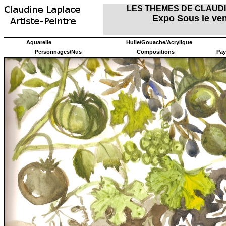
LES THEMES DE CLAUD
Expo Sous le ven
Aquarelle
Huile/Gouache/Acrylique
Personnages/Nus
Compositions
Pay