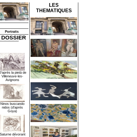
LES
THEMATIQUES
Portraits
 DOSSIER
D'après la pietà de
Villeneuve-les-
Avignons
Ninos buscando
nidos (d'après
Goya)
Saturne dévorant