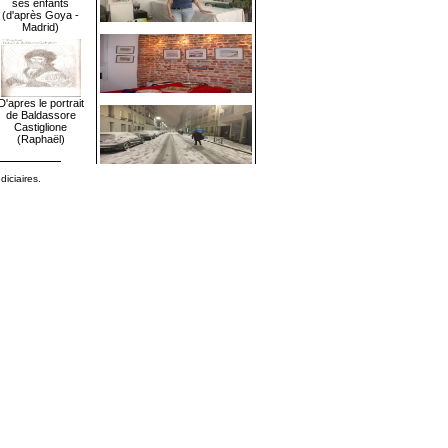
ses enfants
(d'après Goya -
Madrid)
D'apres le portrait
de Baldassore
Castiglione
(Raphaël)
diciaires.