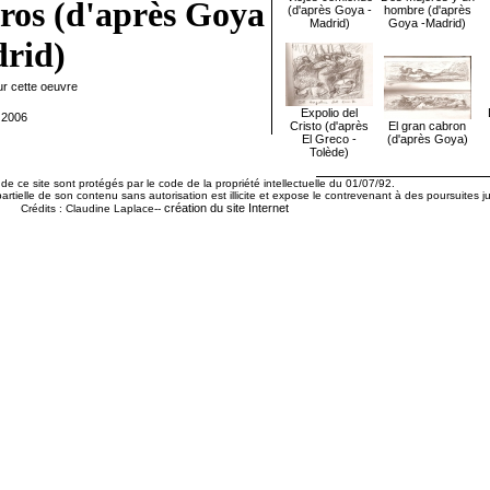
ros (d'après Goya
(d'après Goya -
hombre (d'après
Madrid)
Goya -Madrid)
rid)
ur cette oeuvre
Expolio del
 2006
Cristo (d'après
El gran cabron
El Greco -
(d'après Goya)
Tolède)
de ce site sont protégés par le code de la propriété intellectuelle du 01/07/92.
artielle de son contenu sans autorisation est illicite et expose le contrevenant à des poursuites ju
création du site Internet
Crédits : Claudine Laplace--