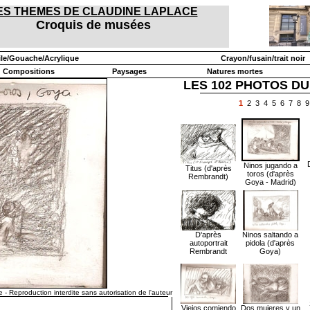
ES THEMES DE CLAUDINE LAPLACE
Croquis de musées
ile/Gouache/Acrylique
Crayon/fusain/trait noir
Compositions
Paysages
Natures mortes
LES 102 PHOTOS DU
1
2
3
4
5
6
7
8
9
Ninos jugando a
Titus (d'après
toros (d'après
Rembrandt)
Goya - Madrid)
D'après
Ninos saltando a
autoportrait
pidola (d'après
Rembrandt
Goya)
 - Reproduction interdite sans autorisation de l'auteur
Viejos comiendo
Dos mujeres y un