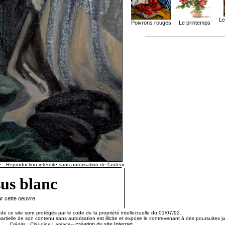
Le
Poivrons rouges
Le printemps
- Reproduction interdite sans autorisation de l'auteur
sus blanc
ur cette oeuvre
de ce site sont protégés par le code de la propriété intellectuelle du 01/07/92.
artielle de son contenu sans autorisation est illicite et expose le contrevenant à des poursuites ju
création du site Internet
Crédits : Claudine Laplace--