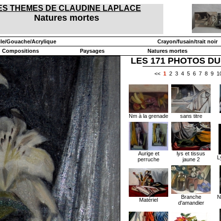
ES THEMES DE CLAUDINE LAPLACE
Natures mortes
ile/Gouache/Acrylique
Crayon/fusain/trait noir
Compositions
Paysages
Natures mortes
LES 171 PHOTOS DU
<<
1
2
3
4
5
6
7
8
9
1
Nm à la grenade
sans titre
Aurige et
lys et tissus
L
perruche
jaune 2
Branche
N
Matériel
d'amandier