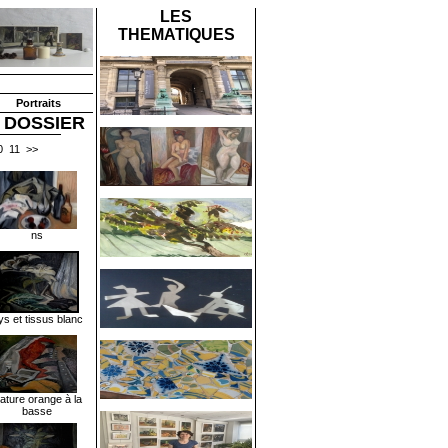
LES
THEMATIQUES
Portraits
 DOSSIER
0
11
>>
ns
ys et tissus blanc
ature orange à la
basse