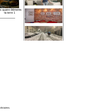
s quatre éléments
-la terre 1
diciaires.