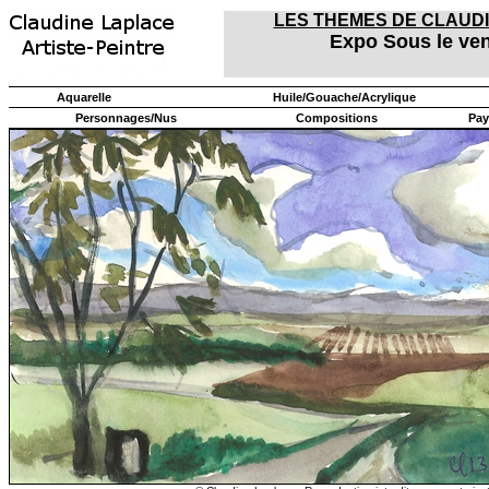
LES THEMES DE CLAUD
Expo Sous le ven
Aquarelle
Huile/Gouache/Acrylique
Personnages/Nus
Compositions
Pay