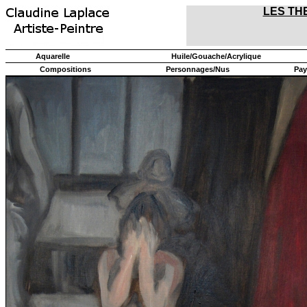
LES TH
Aquarelle
Huile/Gouache/Acrylique
Compositions
Personnages/Nus
Pay