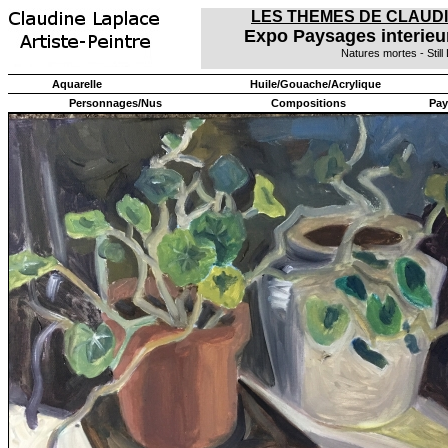
LES THEMES DE CLAUD
Expo Paysages interieur
Natures mortes - Still 
Aquarelle
Huile/Gouache/Acrylique
Personnages/Nus
Compositions
Pay