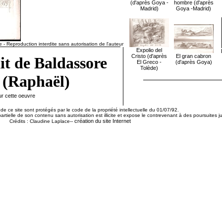
(d'après Goya -
hombre (d'après
Madrid)
Goya -Madrid)
 - Reproduction interdite sans autorisation de l'auteur
Expolio del
Cristo (d'après
El gran cabron
it de Baldassore
El Greco -
(d'après Goya)
Tolède)
 (Raphaël)
ur cette oeuvre
de ce site sont protégés par le code de la propriété intellectuelle du 01/07/92.
artielle de son contenu sans autorisation est illicite et expose le contrevenant à des poursuites ju
création du site Internet
Crédits : Claudine Laplace--