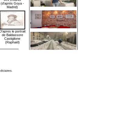
(d'après Goya -
Madrid)
D'apres le portrait
de Baldassore
Castiglione
(Raphaël)
diciaires.