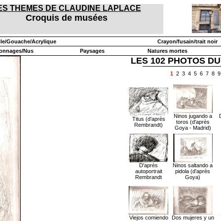
ES THEMES DE CLAUDINE LAPLACE
Croquis de musées
ile/Gouache/Acrylique
Crayon/fusain/trait noir
onnages/Nus
Paysages
Natures mortes
LES 102 PHOTOS DU
1
2
3
4
5
6
7
8
9
Ninos jugando a
Titus (d'après
toros (d'après
Rembrandt)
Goya - Madrid)
D'après
Ninos saltando a
autoportrait
pidola (d'après
Rembrandt
Goya)
Viejos comiendo
Dos mujeres y un