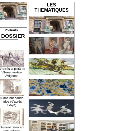
LES
THEMATIQUES
Portraits
 DOSSIER
D'après la pietà de
Villeneuve-les-
Avignons
Ninos buscando
nidos (d'après
Goya)
Saturne dévorant
ses enfants