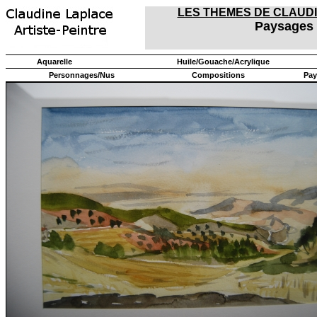
LES THEMES DE CLAUD
Paysages
Aquarelle
Huile/Gouache/Acrylique
Personnages/Nus
Compositions
Pay