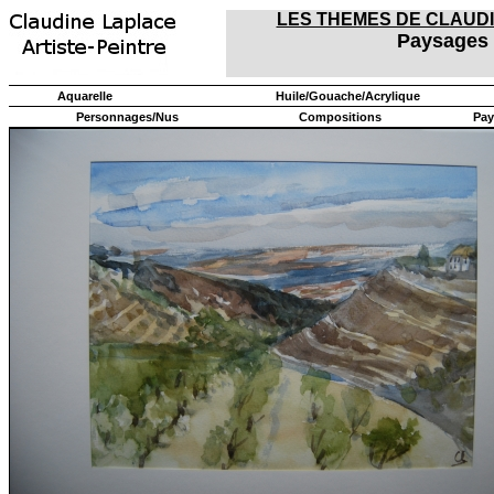
LES THEMES DE CLAUD
Paysages
Aquarelle
Huile/Gouache/Acrylique
Personnages/Nus
Compositions
Pay