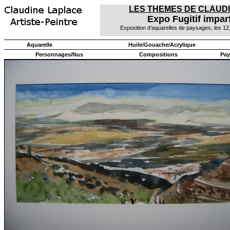
LES THEMES DE CLAUD
Expo Fugitif impar
Exposition d'aquarelles de paysages, les 1
Aquarelle
Huile/Gouache/Acrylique
Personnages/Nus
Compositions
Pay