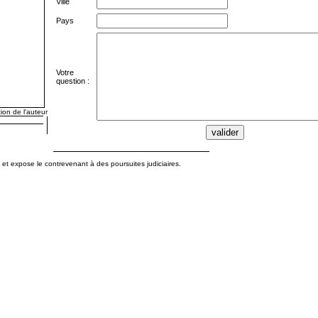
Ville
Pays
Votre
question :
ion de l'auteur
te et expose le contrevenant à des poursuites judiciaires.