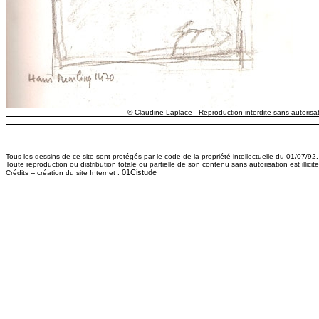
© Claudine Laplace - Reproduction interdite sans autorisat
Tous les dessins de ce site sont protégés par le code de la propriété intellectuelle du 01/07/92.
Toute reproduction ou distribution totale ou partielle de son contenu sans autorisation est illici
01Cistude
Crédits -- création du site Internet :