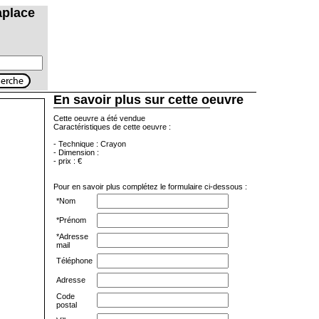
aplace
En savoir plus sur cette oeuvre
Cette oeuvre a été vendue
Caractéristiques de cette oeuvre :
- Technique : Crayon
- Dimension :
- prix : €
Pour en savoir plus complétez le formulaire ci-dessous :
*Nom
*Prénom
*Adresse
mail
Téléphone
Adresse
Code
postal