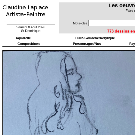
Les oeuvr
Faire 
Mots-clés
Samedi 8 Aout 2026
St.Dominique
773 dessins
Aquarelle
Huile/Gouache/Acrylique
Compositions
Personnages/Nus
Pay