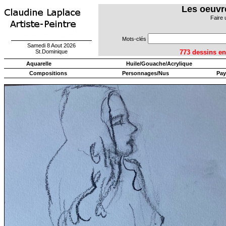
Les oeuvr
Faire 
Mots-clés
Samedi 8 Aout 2026
St.Dominique
773 dessins
Aquarelle
Huile/Gouache/Acrylique
Compositions
Personnages/Nus
Pay