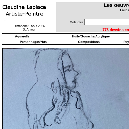
Les oeuvr
Faire 
Mots-clés
Dimanche 9 Aout 2026
St.Amour
773 dessins
Aquarelle
Huile/Gouache/Acrylique
Personnages/Nus
Compositions
Pay