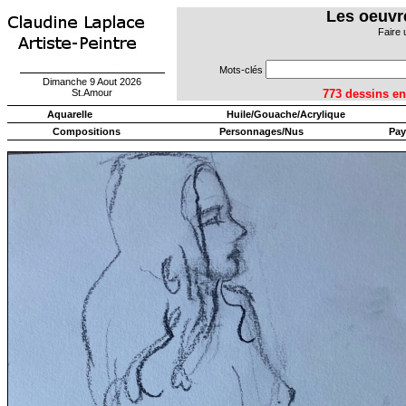
Les oeuvr
Faire 
Mots-clés
Dimanche 9 Aout 2026
St.Amour
773 dessins
Aquarelle
Huile/Gouache/Acrylique
Compositions
Personnages/Nus
Pay